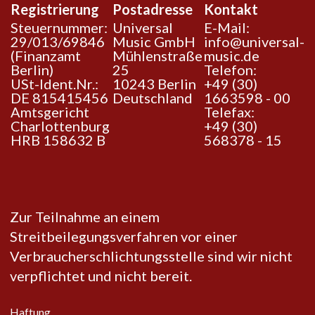
Registrierung
Postadresse
Kontakt
Steuernummer:
Universal
E-Mail:
29/013/69846
Music GmbH
info@universal-
(Finanzamt
Mühlenstraße
music.de
Berlin)
25
Telefon:
USt-Ident.Nr.:
10243 Berlin
+49 (30)
DE 815415456
Deutschland
1663598 - 00
Amtsgericht
Telefax:
Charlottenburg
+49 (30)
HRB 158632 B
568378 - 15
Zur Teilnahme an einem
Streitbeilegungsverfahren vor einer
Verbraucherschlichtungsstelle sind wir nicht
verpflichtet und nicht bereit.
Haftung